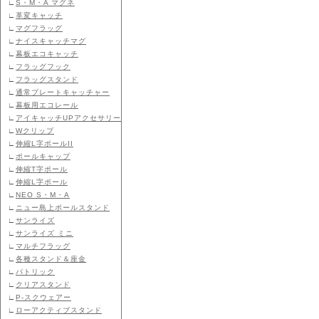
∟
S・M・A マグネ
∟
革変キャッチ
∟
マグフラッグ
∟
ナイスキャッチマグ
∟
幕板エコキャッチ
∟
フラッグフック
∟
フラッグスタンド
∟
通常プレートキャッチャー
∟
幕板用エコレール
∟
アイキャッチUPアクセサリー
∟
Wクリップ
∟
伸縮L字ポールII
∟
ポールキャップ
∟
伸縮T字ポール
∟
伸縮L字ポール
∟
NEO S・M・A
∟
ニュー島上ポールスタンド
∟
サンライズ
∟
サンライズ ミニ
∟
マルチフラッグ
∟
各種スタンド＆座金
∟
パトリック
∟
クリアスタンド
∟
P-スクウェアー
∟
ローアクティブスタンド