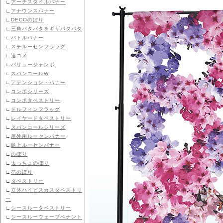
∟
アーチスタイルバナー
∟
アナウンスバナー
∟
DECOのぼり
∟
三角パタパタ＆ギザパタパタ
∟
バトルバナー
∟
スチルーセンフラッグ
∟
追コメ
∟
バリュージャンボ
∟
スパンコールW
∟
アテンション・バナー
∟
コンポシリーズ
∟
コンポタペストリー
∟
ドルフィンフラッグ
∟
レイヤードタペストリー
∟
スパンコールシリーズ
∟
屋外用ルーセンバナー
∟
島上ルーセンバナー
∟
のぼり
∟
太っちょのぼり
∟
箔のぼり
∟
タペストリー
∟
立体ハイビスカスタペストリ
ー
∟
シースルータペストリー
∟
シースルーウェーブペナント