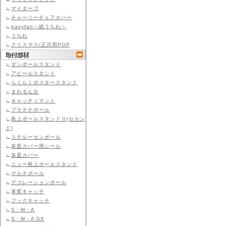
∟
マイタープ
∟
チャーリーチェアカバー
∟
easyfan～紙うちわ～
∟
うちわ
∟
クリスマス/正月用POP
∟
ダンポールスタンド
∟
アピールスタンド
∟
らくらくポスタースタンド
∟
まわるん台
∟
キャッチィマット
∟
プラチナポール
∟
島上ポールスタンドⅡ(セカン
ド)
∟
スチルーセンポール
∟
灰皿カバー用シール
∟
灰皿カバー
∟
ニュー島上ポールスタンド
∟
マルチポール
∟
デコレーションポール
∟
革変キャッチ
∟
フックキャッチ
∟
S・M・A
∟
S・M・A DX