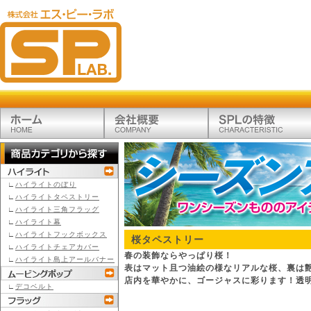
∟
ハイライトのぼり
∟
ハイライトタペストリー
∟
ハイライト三角フラッグ
∟
ハイライト幕
∟
ハイライトフックボックス
桜タペストリー
∟
ハイライトチェアカバー
春の装飾ならやっぱり桜！
∟
ハイライト島上アールバナー
表はマット且つ油絵の様なリアルな桜、裏は
店内を華やかに、ゴージャスに彩ります！透
∟
デコベルト