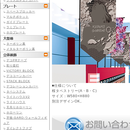
∟
プリズムチェアカバー
∟
スペースブロッカー
∟
マルチポケット
∟
ガイドプレート
∟
ラミプレート
∟
ホロプレート
∟
ターポリン幕
∟
メタルターポリン幕
∟
デコPRテープ
∟
彩り提灯
∟
VICTORY BLOCK
∟
デココーンカバー
∟
STACK BLOCK
■仕様について
∟
デコレーションカバー
桜タペストリー(A・B・C)
∟
タペシステム
サイズ：W580×H880
∟
ライトハウスV2
別注デザインOK。
∟
ライトハウス
∟
天吊りホローリン
∟
ホローリン
∟
牙狼-GARO-ウォールフィギ
ュア
∟
ダイレクトファブ