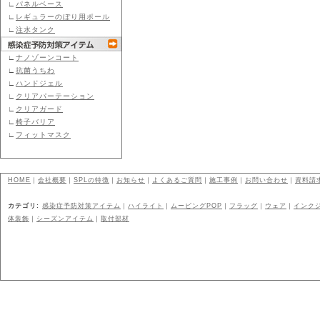
∟
パネルベース
∟
レギュラーのぼり用ポール
∟
注水タンク
∟
ナノゾーンコート
∟
抗菌うちわ
∟
ハンドジェル
∟
クリアパーテーション
∟
クリアガード
∟
椅子バリア
∟
フィットマスク
HOME
｜
会社概要
｜
SPLの特徴
｜
お知らせ
｜
よくあるご質問
｜
施工事例
｜
お問い合わせ
｜
資料請
カテゴリ:
感染症予防対策アイテム
｜
ハイライト
｜
ムービングPOP
｜
フラッグ
｜
ウェア
｜
インク
体装飾
｜
シーズンアイテム
｜
取付部材