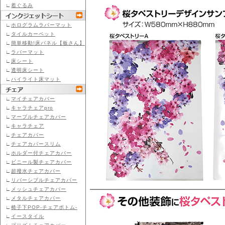
∟
着ぐるみ
∟
ホログラムラバーマット
∟
タイルカーペット
∟
簡単移動!床パネル【板さん】
∟
ラバーマット
∟
床シート
∟
透明床シート
∟
ハイライト床マット
∟
マイチェアカバー
∟
キャラチェアpro
∟
マーブルチェアカバー
∟
キャラチェア
∟
チェアカバー
∟
チェアカバースリム
∟
ホルダー付チェアカバー
∟
ビニール製チェアカバー
∟
超撥水チェアカバー
∟
リバーシブルチェアカバー
∟
メッシュチェアカバー
∟
メタルチェアカバー
∟
椅子下POP-チェアボトム-
∟
イースタイル