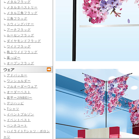
∟
メタルフラッグ
∟
メタルタペストリー
∟
メタル三角フラッグ
∟
三角フラッグ
∟
スウィングバナー
∟
アーチフラッグ
∟
ルーセンフラッグ
∟
ダイヤモンドフラッグ
∟
ワイドフラッグ
∟
島上ワイドフラッグ
∟
葉っぱー
∟
オープンフラッグ
∟
アドパッカー
∟
ワンショルダー
∟
フルオーダーウェア
∟
オーダーベスト
∟
甚平ーJINBEIー
∟
デジハッピ
∟
Tシャツ
∟
イベントブルゾン
∟
イベントベスト
∟
ベンチコート
∟
ハイライトTシャツ・ポロシ
ャツ