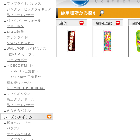
∟
ファブライトボックス
∟
ジャグラービッグフィギュア
∟
島上アールバナー
∟
バックバナーウォール
∟
フリーボン
∟
ロココ装飾
∟
ファンライトII
∟
立体ハイビスカス
∟
WALLPOP-ハイビスカス
∟
3面POP カーブラー
∟
コーンカバー
∟
－DECO箱Mini－
∟
Just-Put〜三角君〜
∟
Just-Hook〜三角君〜
∟
壁面緑化ツール
∟
サイコロPOP-DECO箱-
∟
フックボックス
∟
島上クリアドーム
∟
島上アールバナー
∟
きらきらパネル
∟
桜タペストリー
∟
パラブル
∟
テーブルクロス
∟
マイブランケット