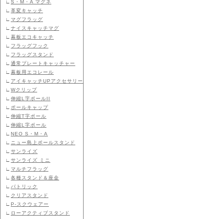
∟
S・M・A マグネ
∟
革変キャッチ
∟
マグフラッグ
∟
ナイスキャッチマグ
∟
幕板エコキャッチ
∟
フラッグフック
∟
フラッグスタンド
∟
通常プレートキャッチャー
∟
幕板用エコレール
∟
アイキャッチUPアクセサリー
∟
Wクリップ
∟
伸縮L字ポールII
∟
ポールキャップ
∟
伸縮T字ポール
∟
伸縮L字ポール
∟
NEO S・M・A
∟
ニュー島上ポールスタンド
∟
サンライズ
∟
サンライズ ミニ
∟
マルチフラッグ
∟
各種スタンド＆座金
∟
パトリック
∟
クリアスタンド
∟
P-スクウェアー
∟
ローアクティブスタンド