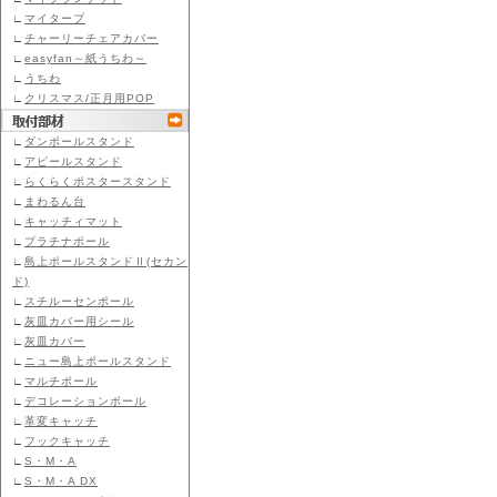
∟
マイタープ
∟
チャーリーチェアカバー
∟
easyfan～紙うちわ～
∟
うちわ
∟
クリスマス/正月用POP
∟
ダンポールスタンド
∟
アピールスタンド
∟
らくらくポスタースタンド
∟
まわるん台
∟
キャッチィマット
∟
プラチナポール
∟
島上ポールスタンドⅡ(セカン
ド)
∟
スチルーセンポール
∟
灰皿カバー用シール
∟
灰皿カバー
∟
ニュー島上ポールスタンド
∟
マルチポール
∟
デコレーションポール
∟
革変キャッチ
∟
フックキャッチ
∟
S・M・A
∟
S・M・A DX