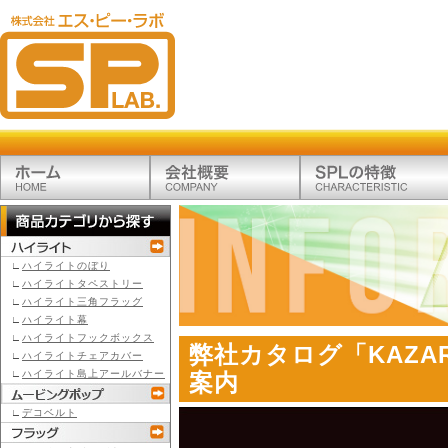
∟
ハイライトのぼり
∟
ハイライトタペストリー
∟
ハイライト三角フラッグ
∟
ハイライト幕
∟
ハイライトフックボックス
弊社カタログ「KAZARI
∟
ハイライトチェアカバー
∟
ハイライト島上アールバナー
案内
∟
デコベルト