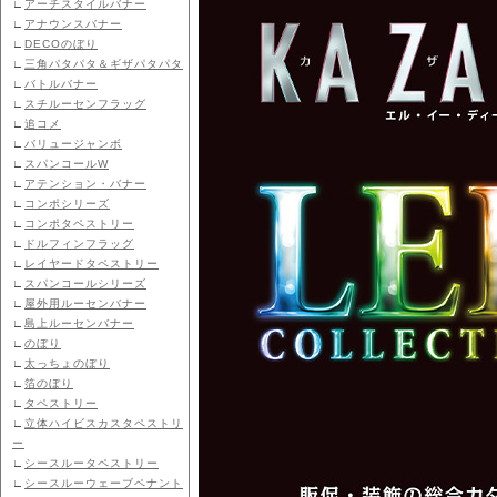
∟
アーチスタイルバナー
∟
アナウンスバナー
∟
DECOのぼり
∟
三角パタパタ＆ギザパタパタ
∟
バトルバナー
∟
スチルーセンフラッグ
∟
追コメ
∟
バリュージャンボ
∟
スパンコールW
∟
アテンション・バナー
∟
コンポシリーズ
∟
コンポタペストリー
∟
ドルフィンフラッグ
∟
レイヤードタペストリー
∟
スパンコールシリーズ
∟
屋外用ルーセンバナー
∟
島上ルーセンバナー
∟
のぼり
∟
太っちょのぼり
∟
箔のぼり
∟
タペストリー
∟
立体ハイビスカスタペストリ
ー
∟
シースルータペストリー
∟
シースルーウェーブペナント