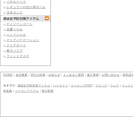
∟
パネルベース
∟
レギュラーのぼり用ポール
∟
注水タンク
∟
ナノゾーンコート
∟
抗菌うちわ
∟
ハンドジェル
∟
クリアパーテーション
∟
クリアガード
∟
椅子バリア
∟
フィットマスク
HOME
｜
会社概要
｜
SPLの特徴
｜
お知らせ
｜
よくあるご質問
｜
施工事例
｜
お問い合わせ
｜
資料請
カテゴリ:
感染症予防対策アイテム
｜
ハイライト
｜
ムービングPOP
｜
フラッグ
｜
ウェア
｜
インク
体装飾
｜
シーズンアイテム
｜
取付部材