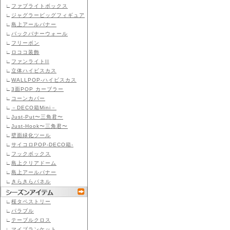
∟
ファブライトボックス
∟
ジャグラービッグフィギュア
∟
島上アールバナー
∟
バックバナーウォール
∟
フリーボン
∟
ロココ装飾
∟
ファンライトII
∟
立体ハイビスカス
∟
WALLPOP-ハイビスカス
∟
3面POP カーブラー
∟
コーンカバー
∟
－DECO箱Mini－
∟
Just-Put〜三角君〜
∟
Just-Hook〜三角君〜
∟
壁面緑化ツール
∟
サイコロPOP-DECO箱-
∟
フックボックス
∟
島上クリアドーム
∟
島上アールバナー
∟
きらきらパネル
∟
桜タペストリー
∟
パラブル
∟
テーブルクロス
∟
マイブランケット