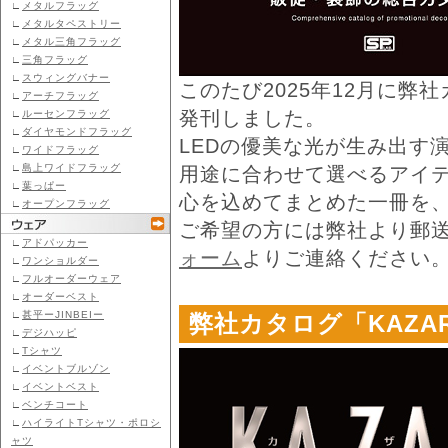
∟
メタルフラッグ
∟
メタルタペストリー
∟
メタル三角フラッグ
∟
三角フラッグ
∟
スウィングバナー
このたび2025年12月に弊社カタ
∟
アーチフラッグ
発刊しました。
∟
ルーセンフラッグ
∟
ダイヤモンドフラッグ
LEDの優美な光が生み出す
∟
ワイドフラッグ
∟
島上ワイドフラッグ
用途に合わせて選べるアイ
∟
葉っぱー
心を込めてまとめた一冊を
∟
オープンフラッグ
ご希望の方には弊社より郵
∟
アドパッカー
ォーム
よりご連絡ください
∟
ワンショルダー
∟
フルオーダーウェア
∟
オーダーベスト
∟
甚平ーJINBEIー
弊社カタログ「KAZAR
∟
デジハッピ
∟
Tシャツ
∟
イベントブルゾン
∟
イベントベスト
∟
ベンチコート
∟
ハイライトTシャツ・ポロシ
ャツ