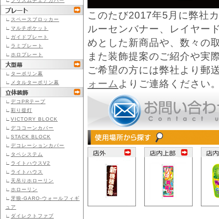
∟
プリズムチェアカバー
このたび2017年5月に弊社カ
∟
スペースブロッカー
ルーセンバナー、レイヤー
∟
マルチポケット
∟
ガイドプレート
めとした新商品や、数々の
∟
ラミプレート
また装飾提案のご紹介や実
∟
ホロプレート
ご希望の方には弊社より郵
∟
ターポリン幕
ォーム
よりご連絡ください
∟
メタルターポリン幕
∟
デコPRテープ
∟
彩り提灯
∟
VICTORY BLOCK
∟
デココーンカバー
∟
STACK BLOCK
∟
デコレーションカバー
∟
タペシステム
∟
ライトハウスV2
∟
ライトハウス
∟
天吊りホローリン
∟
ホローリン
∟
牙狼-GARO-ウォールフィギ
ュア
∟
ダイレクトファブ