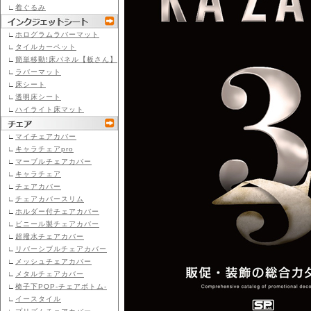
∟
着ぐるみ
∟
ホログラムラバーマット
∟
タイルカーペット
∟
簡単移動!床パネル【板さん】
∟
ラバーマット
∟
床シート
∟
透明床シート
∟
ハイライト床マット
∟
マイチェアカバー
∟
キャラチェアpro
∟
マーブルチェアカバー
∟
キャラチェア
∟
チェアカバー
∟
チェアカバースリム
∟
ホルダー付チェアカバー
∟
ビニール製チェアカバー
∟
超撥水チェアカバー
∟
リバーシブルチェアカバー
∟
メッシュチェアカバー
∟
メタルチェアカバー
∟
椅子下POP-チェアボトム-
∟
イースタイル